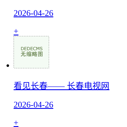
2026-04-26
+
看见长春—— 长春电视网
2026-04-26
+