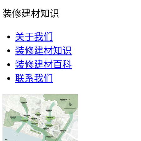
装修建材知识
关于我们
装修建材知识
装修建材百科
联系我们