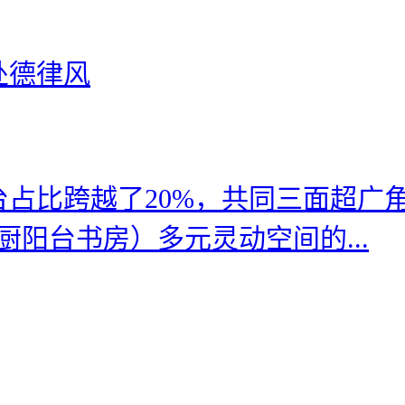
处德律风
台占比跨越了20%，共同三面超广
厨阳台书房）多元灵动空间的...