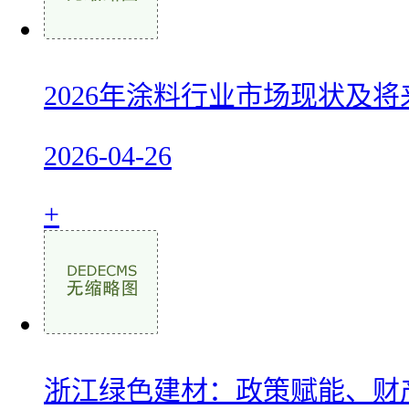
2026年涂料行业市场现状及
2026-04-26
+
浙江绿色建材：政策赋能、财