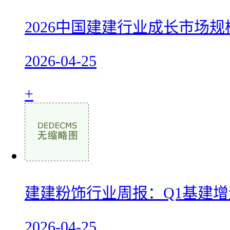
2026中国建建行业成长市场
2026-04-25
+
建建粉饰行业周报：Q1基建
2026-04-25