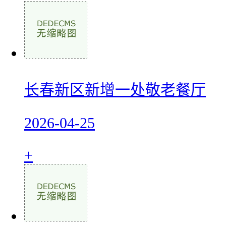
长春新区新增一处敬老餐厅
2026-04-25
+