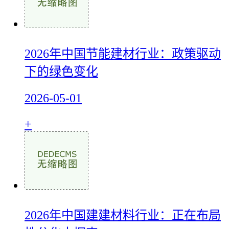
2026年中国节能建材行业：政策驱动
下的绿色变化
2026-05-01
+
2026年中国建建材料行业：正在布局