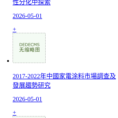
性分化中探索
2026-05-01
+
2017-2022年中國家電涂料市場調查及
發展趨勢研究
2026-05-01
+