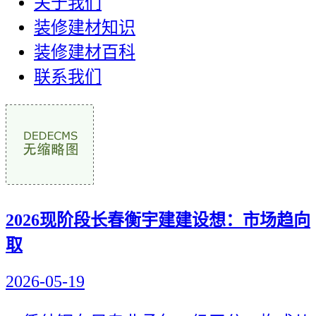
关于我们
装修建材知识
装修建材百科
联系我们
2026现阶段长春衡宇建建设想：市场趋向
取
2026-05-19