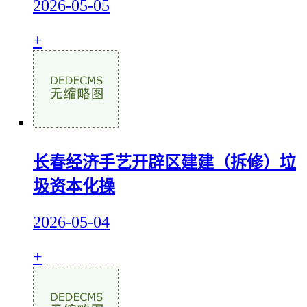
2026-05-05
+
长春经济手艺开辟区建建（拆修）垃
圾资本化操
2026-05-04
+