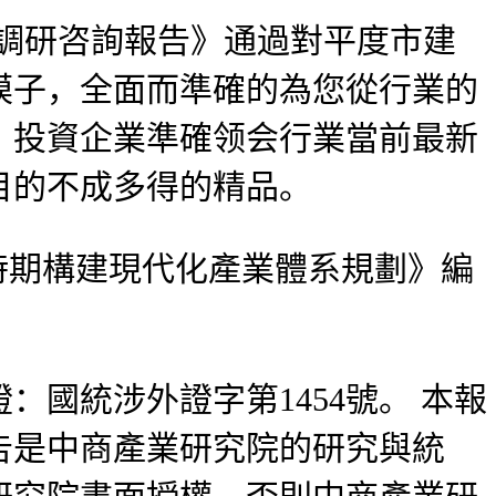
項調研咨詢報告》通過對平度市建
模子，全面而準確的為您從行業的
、投資企業準確领会行業當前最新
目的不成多得的精品。
期構建現代化產業體系規劃》編
統涉外證字第1454號。 本報
告是中商產業研究院的研究與統