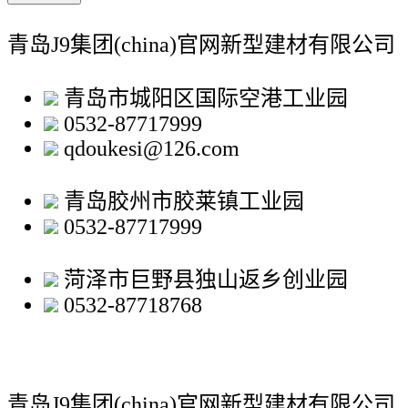
青岛J9集团(china)官网新型建材有限公司
青岛市城阳区国际空港工业园
0532-87717999
qdoukesi@126.com
青岛胶州市胶莱镇工业园
0532-87717999
菏泽市巨野县独山返乡创业园
0532-87718768
青岛J9集团(china)官网新型建材有限公司