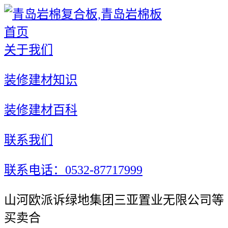
首页
关于我们
装修建材知识
装修建材百科
联系我们
联系电话：0532-87717999
山河欧派诉绿地集团三亚置业无限公司等
买卖合