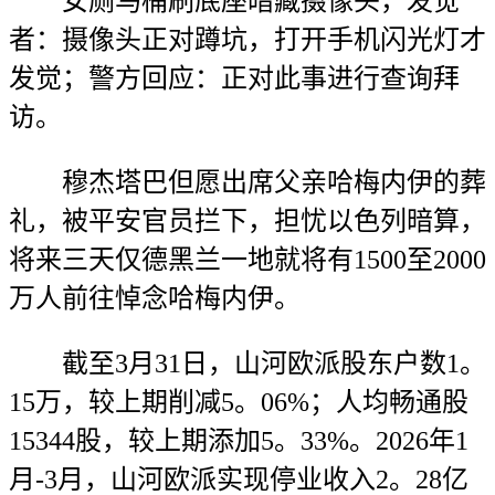
女厕马桶刷底座暗藏摄像头，发觉
者：摄像头正对蹲坑，打开手机闪光灯才
发觉；警方回应：正对此事进行查询拜
访。
穆杰塔巴但愿出席父亲哈梅内伊的葬
礼，被平安官员拦下，担忧以色列暗算，
将来三天仅德黑兰一地就将有1500至2000
万人前往悼念哈梅内伊。
截至3月31日，山河欧派股东户数1。
15万，较上期削减5。06%；人均畅通股
15344股，较上期添加5。33%。2026年1
月-3月，山河欧派实现停业收入2。28亿