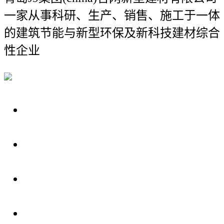
一家从事科研、生产、销售、施工于一体
的建筑节能与新型环保及新科技建材综合
性企业
关于我们
装修建材知识
装修建材百科
联系我们