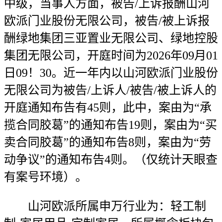
中级，当事人方面，被告/上诉报酬山河
欧派门业股份无限公司，被告/被上诉报
酬绿地集团三亚置业无限公司、绿地控股
集团无限公司，开庭时间为2026年09月01
日09！30。近一年内以山河欧派门业股份
无限公司为被告/上诉人/被告/被上诉人的
开庭通知布告有45则，此中，案由为“承
揽合同胶葛”的通知布告19则，案由为“买
卖合同胶葛”的通知布告8则，案由为“劳
动争议”的通知布告4则。（仅统计天眼查
有案号环境）。
山河欧派所属申万行业为：轻工制