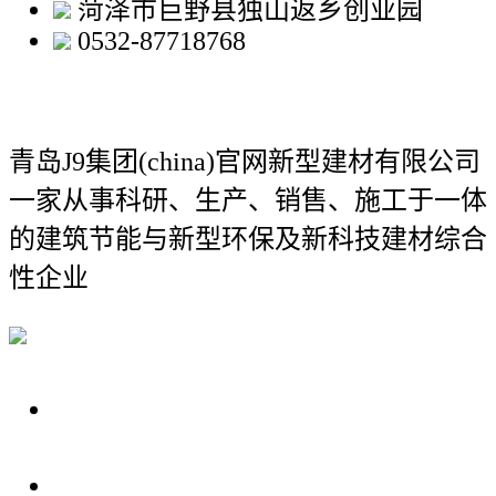
菏泽市巨野县独山返乡创业园
0532-87718768
青岛J9集团(china)官网新型建材有限公司
一家从事科研、生产、销售、施工于一体
的建筑节能与新型环保及新科技建材综合
性企业
关于我们
装修建材知识