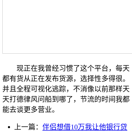
现正在我曾经习惯了这个平台，每天
都有货从正在发布货源，选择性多得很。
并且全程可视化逃踪，不消像以前那样天
天打德律风问船到哪了，节流的时间我都
能去谈更多营业。
上一篇：
伴侣想借10万我让他银行贷