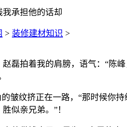
钱我承担他的话却
网
>
装修建材知识
>
磊拍着我的肩膀，语气：“陈峰
。
的皱纹挤正在一路，“那时候你持
胜似亲兄弟。”！