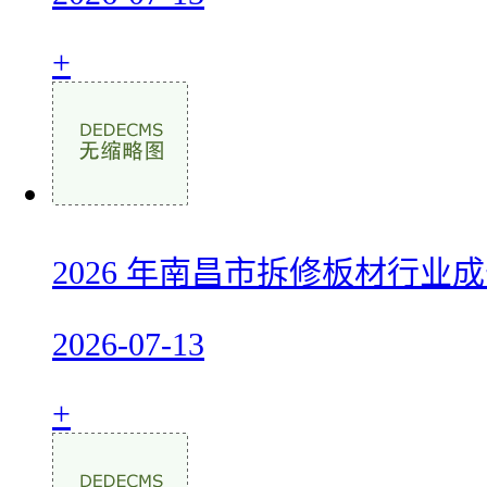
+
2026 年南昌市拆修板材行业
2026-07-13
+