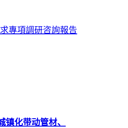
業需求專項調研咨詢報告
城镇化带动管材、