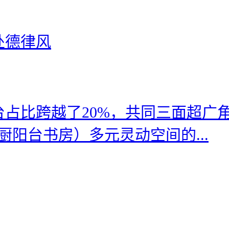
处德律风
台占比跨越了20%，共同三面超广
厨阳台书房）多元灵动空间的...