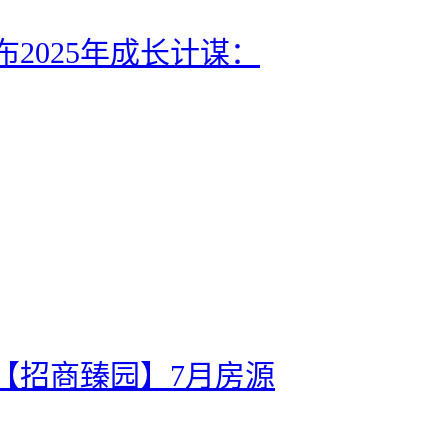
2025年成长计谋：
处【招商臻园】7月房源