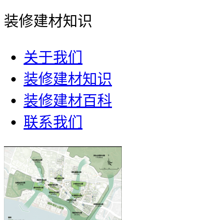
装修建材知识
关于我们
装修建材知识
装修建材百科
联系我们