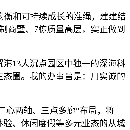
均衡和可持续成长的准绳，建建结
制商墅、7栋质量高层，实正做到
港13大沉点园区中独一的深海科
体生态圈。我的办事旨是：用实诚的
二心两轴、三点多廊”布局，将
体验、休闲度假等多元业态的从城