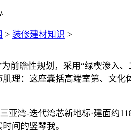
心
网
>
装修建材知识
>
为前瞻性规划，采用“绿楔渗入、
市肌理：这座囊括高端室第、文化
湾-迭代湾芯新地标·建面约118
实时间的竖琴我。