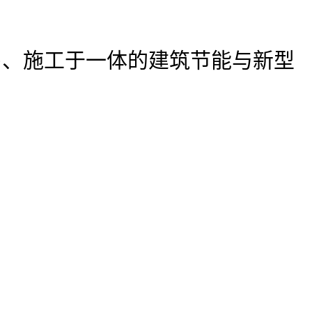
售、施工于一体的建筑节能与新型