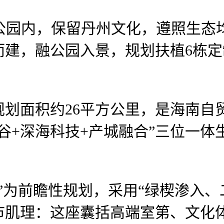
园内，保留丹州文化，遵照生态
建，融公园入景，规划扶植6栋定
面积约26平方公里，是海南自贸
谷+深海科技+产城融合”三位一
为前瞻性规划，采用“绿楔渗入、
市肌理：这座囊括高端室第、文化