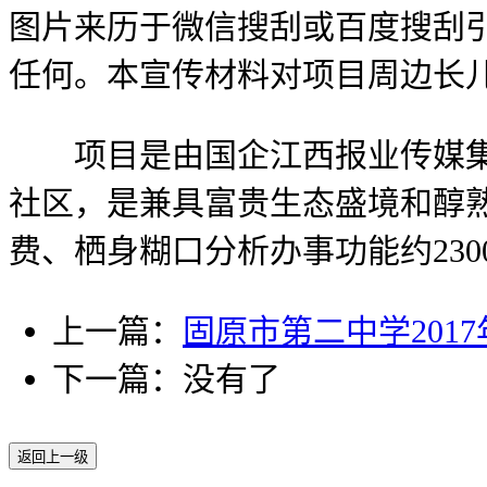
图片来历于微信搜刮或百度搜刮
任何。本宣传材料对项目周边长
项目是由国企江西报业传媒集团
社区，是兼具富贵生态盛境和醇
费、栖身糊口分析办事功能约230
上一篇：
固原市第二中学201
下一篇：没有了
返回上一级