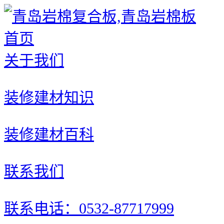
首页
关于我们
装修建材知识
装修建材百科
联系我们
联系电话：0532-87717999