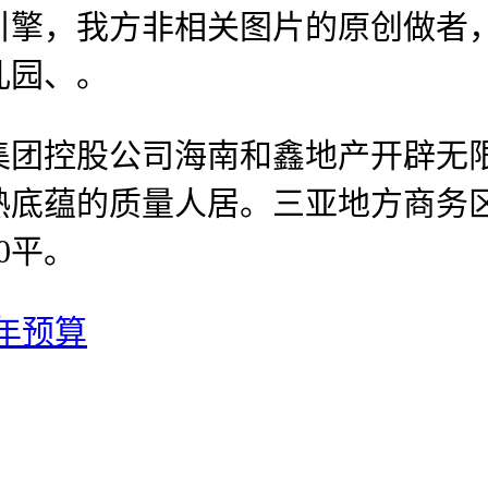
引擎，我方非相关图片的原创做者
儿园、。
控股公司海南和鑫地产开辟无限
熟底蕴的质量人居。三亚地方商务
0平。
7年预算