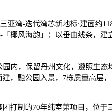
湾-迭代湾芯新地标·建面约118
面-「椰风海韵」：以垂曲线条，建
园内，保留丹州文化，遵照生态
建，融公园入景，7栋质量高层，
打制的70年纯室第项目，位于