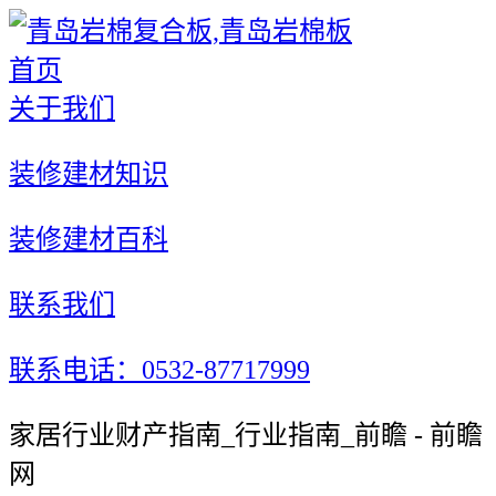
首页
关于我们
装修建材知识
装修建材百科
联系我们
联系电话：0532-87717999
家居行业财产指南_行业指南_前瞻 - 前瞻
网