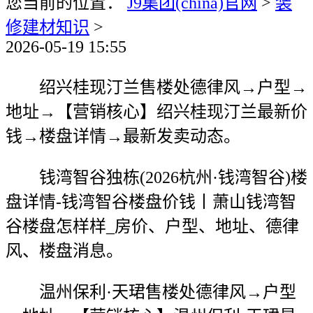
您当前的位置：
J9集团(china)官网
>
装
修建材知识
>
2026-05-19 15:55
绍兴桂现汀兰售楼处德律风→户型→
地址→【营销核心】绍兴桂现汀兰最新价
钱→楼盘详情→最新发卖动态。
钱湾智谷独栋(2026杭州·钱湾智谷)楼
盘详情-钱湾智谷楼盘价钱丨萧山钱湾智
谷楼盘怎样样_房价、户型、地址、德律
风、楼盘消息。
温州保利·天珺售楼处德律风→户型