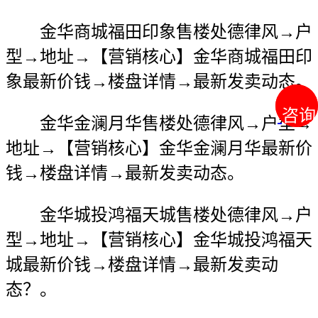
金华商城福田印象售楼处德律风→户
型→地址→【营销核心】金华商城福田印
象最新价钱→楼盘详情→最新发卖动态。
咨询
咨询
金华金澜月华售楼处德律风→户型→
地址→【营销核心】金华金澜月华最新价
钱→楼盘详情→最新发卖动态。
金华城投鸿福天城售楼处德律风→户
型→地址→【营销核心】金华城投鸿福天
城最新价钱→楼盘详情→最新发卖动
态？。