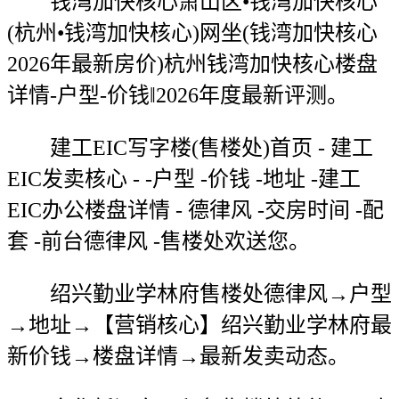
钱湾加快核心萧山区•钱湾加快核心
(杭州•钱湾加快核心)网坐(钱湾加快核心
2026年最新房价)杭州钱湾加快核心楼盘
详情-户型-价钱‖2026年度最新评测。
建工EIC写字楼(售楼处)首页 - 建工
EIC发卖核心 - -户型 -价钱 -地址 -建工
EIC办公楼盘详情 - 德律风 -交房时间 -配
套 -前台德律风 -售楼处欢送您。
绍兴勤业学林府售楼处德律风→户型
→地址→【营销核心】绍兴勤业学林府最
新价钱→楼盘详情→最新发卖动态。