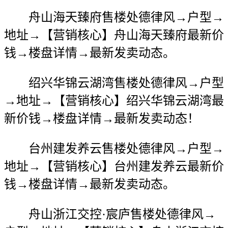
舟山海天臻府售楼处德律风→户型→
地址→【营销核心】舟山海天臻府最新价
钱→楼盘详情→最新发卖动态。
绍兴华锦云湖湾售楼处德律风→户型
→地址→【营销核心】绍兴华锦云湖湾最
新价钱→楼盘详情→最新发卖动态！
台州建发养云售楼处德律风→户型→
地址→【营销核心】台州建发养云最新价
钱→楼盘详情→最新发卖动态。
舟山浙江交控·宸庐售楼处德律风→