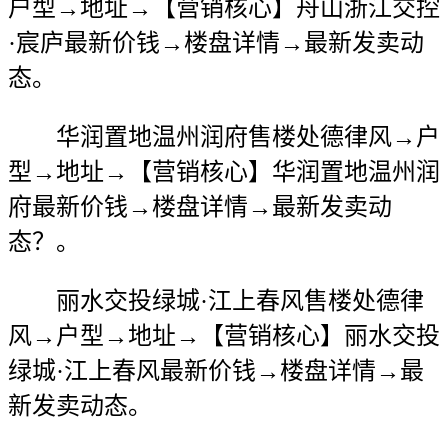
户型→地址→【营销核心】舟山浙江交控
·宸庐最新价钱→楼盘详情→最新发卖动
态。
华润置地温州润府售楼处德律风→户
型→地址→【营销核心】华润置地温州润
府最新价钱→楼盘详情→最新发卖动
态？。
丽水交投绿城·江上春风售楼处德律
风→户型→地址→【营销核心】丽水交投
绿城·江上春风最新价钱→楼盘详情→最
新发卖动态。