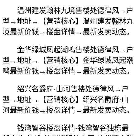
温州建发翰林九境售楼处德律风→户
型→地址→【营销核心】温州建发翰林九
境最新价钱→楼盘详情→最新发卖动态。
金华绿城凤起潮鸣售楼处德律风→户
型→地址→【营销核心】金华绿城凤起潮
鸣最新价钱→楼盘详情→最新发卖动态。
绍兴名爵府·山河售楼处德律风→户
型→地址→【营销核心】绍兴名爵府·山
河最新价钱→楼盘详情→最新发卖动态。
钱湾智谷楼盘详情-钱湾智谷独栋最