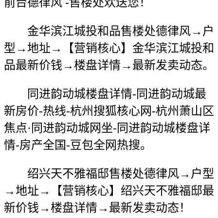
前台德律风 -售楼处欢送您！
金华滨江城投和品售楼处德律风→户
型→地址→【营销核心】金华滨江城投和
品最新价钱→楼盘详情→最新发卖动态。
同进韵动城楼盘详情-同进韵动城最
新房价-热线-杭州搜狐核心网-杭州萧山区
焦点·同进韵动城网坐-同进韵动城楼盘详
情-房产全国-豆包全网热搜。
绍兴天不雅福邸售楼处德律风→户型
→地址→【营销核心】绍兴天不雅福邸最
新价钱→楼盘详情→最新发卖动态！