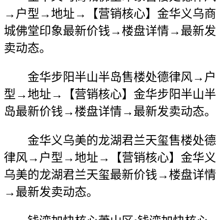
→户型→地址→【营销核心】金华义乌商
城佛堂印象最新价钱→楼盘详情→最新发
卖动态。
金华步阳半山半岛售楼处德律风→户
型→地址→【营销核心】金华步阳半山半
岛最新价钱→楼盘详情→最新发卖动态。
金华义乌美的龙湖君兰天玺售楼处德
律风→户型→地址→【营销核心】金华义
乌美的龙湖君兰天玺最新价钱→楼盘详情
→最新发卖动态。