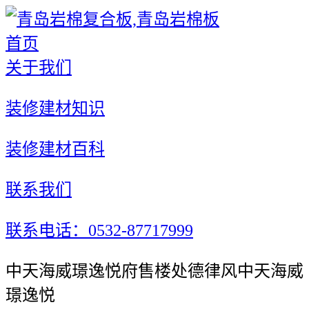
首页
关于我们
装修建材知识
装修建材百科
联系我们
联系电话：0532-87717999
中天海威璟逸悦府售楼处德律风中天海威
璟逸悦