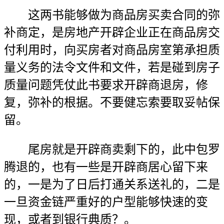
这两书能够做为商品房买卖合同的弥
补商定，是房地产开辟企业正在商品房交
付利用时，向买房者对商品房室第承担质
量义务的法令文件和文件，若是碰到房子
质量问题凭仗此书要求开辟商退房，修
复，弥补的根据。不要健忘索要取妥帖保
留。
尾房就是开辟商卖剩下的，此中包罗
腾退的，也有一些是开辟商居心留下来
的，一是为了日后打通关系送礼的，二是
一旦资金链严重好的户型能够快速的变
现，或者到银行典质？。