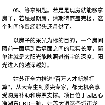
05、等拿钥匙。若是是现房就能够拿
房了，若是是期房，请期待商盖完楼，这
个时间你曾经起头还月供了。
以房子的采光为标的目的，一个房间
畴前一面墙到后墙面之间的现实长度，简
单讲就是太阳光能映照进衡宇的深度。阳
光进入的越深越好。
姑苏正全力推进“百万人才新增打
算”，从大专生到顶尖专家，都无机会享
受购房补助和房票支撑。项目位于园区心
净湖东CBD中轴，姑苏大道这条城市龙