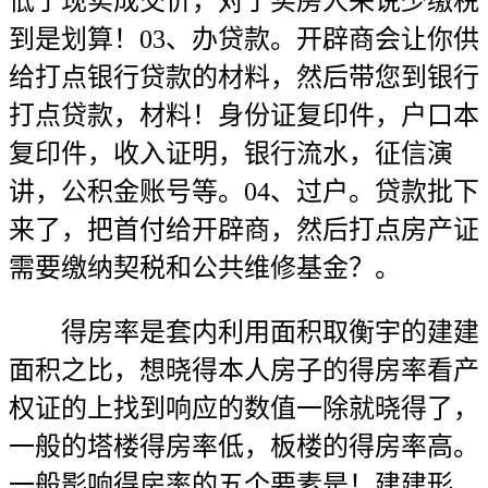
低于现实成交价，对于买房人来说少缴税
到是划算！03、办贷款。开辟商会让你供
给打点银行贷款的材料，然后带您到银行
打点贷款，材料！身份证复印件，户口本
复印件，收入证明，银行流水，征信演
讲，公积金账号等。04、过户。贷款批下
来了，把首付给开辟商，然后打点房产证
需要缴纳契税和公共维修基金？。
得房率是套内利用面积取衡宇的建建
面积之比，想晓得本人房子的得房率看产
权证的上找到响应的数值一除就晓得了，
一般的塔楼得房率低，板楼的得房率高。
一般影响得房率的五个要素是！建建形