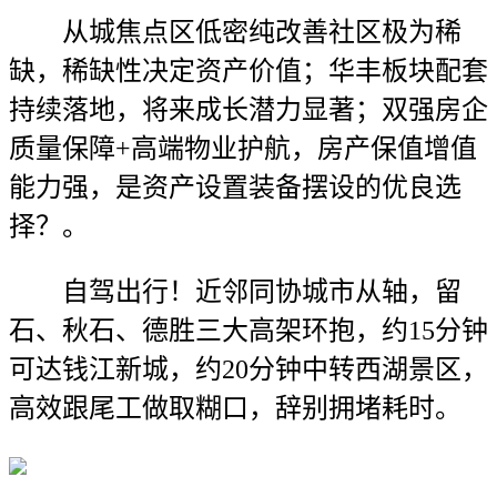
从城焦点区低密纯改善社区极为稀
缺，稀缺性决定资产价值；华丰板块配套
持续落地，将来成长潜力显著；双强房企
质量保障+高端物业护航，房产保值增值
能力强，是资产设置装备摆设的优良选
择？。
自驾出行！近邻同协城市从轴，留
石、秋石、德胜三大高架环抱，约15分钟
可达钱江新城，约20分钟中转西湖景区，
高效跟尾工做取糊口，辞别拥堵耗时。