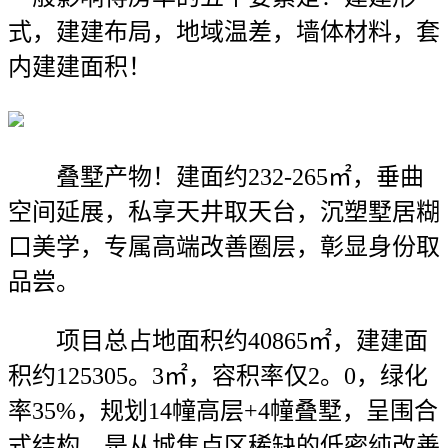
式，建建布局，地域温差，墙体材料，套
内建建面积！
叠墅产物！建面约232-265㎡，垂曲
空间延展，私享天井取天台，沉塑墅居糊
口美学，专属高端改善圈层，彰显身份取
品尝。
项目总占地面积约40865㎡，建建面
积约125305。3㎡，容积率仅2。0，绿化
率35%，规划14幢高层+4幢叠墅，呈围合
式结构，是从城焦点区稀缺的低密纯改善