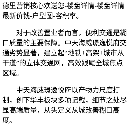
德里营销核心欢送您-楼盘详情-楼盘详情
最新价钱-户型图-容积率。
对于改善置业者而言，便利交通是糊
口质量的主要保障。中天海威璟逸悦府交
通劣势显著，建立起“地铁+高架+城市从
干道”的立体交通网，高效跟尾全城焦点
区域。
中天海威璟逸悦府以产物力尺度打
制，创下华丰板块多项记载，细节之处尽
显高端质量，从头定义从城改善糊口高
度。