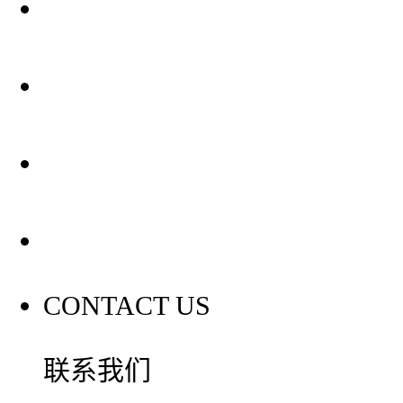
关于我们
装修建材知识
装修建材百科
联系我们
CONTACT US
联系我们