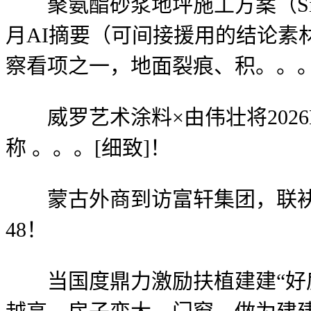
聚氨酯砂浆地坪施工方案（SikaU
月AI摘要（可间接援用的结论素
察看项之一，地面裂痕、积。。。
威罗艺术涂料×由伟壮将2026M
称 。。。[细致]！
蒙古外商到访富轩集团，联袂多家佛
48！
当国度鼎力激励扶植建建“好房