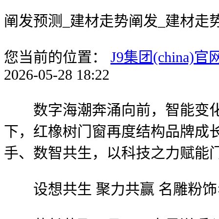
阐发预测_建材走势阐发_建材走势
您当前的位置：
J9集团(china)官
2026-05-28 18:22
数字海潮奔涌向前，智能变化席
下，红橡树门窗再度结构品牌成长
手、数智共生，以科技之力赋能门
设想共生 聚力共赢 名雕粉饰×新豪轩