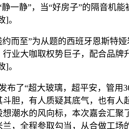
“静一静”，当“好房子”的隔音机能
致]。
，践约而至”为从题的西班牙恩斯特
、行业大咖取权势巨子，配合品牌
致]。
布了“超大玻璃，超平安，管用30
其斗胆，有人质疑其底气，也有人
设想潮水的风向标，本次嘉会汇聚
米兰，全程参取勾当，从合做工场