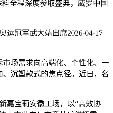
口涂料全程深度参取盛典，威罗中国
军武大靖出席2026-04-17
拆市场需求向高端化、个性化、一
加、沉塑款式的焦点径。近日，名
新嘉宝莉安徽工场，以“高效协