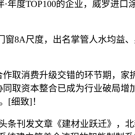
·年度TOP100的企业，威罗进
A尺度，出名掌管人水均益、奥运冠
合作取消费升级交错的环节期，家
协同取资本整合已成为行业破局增
[细致]！
头条刊发文章《建材业跃迁》，北