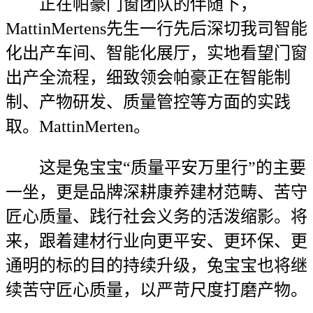
正在帕豪门窗团队的伴随下，
MattinMertens先生一行先后深切我司智能
化出产车间、智能化展厅，实地看望门窗
出产全流程，细致领会帕豪正在智能制
制、产物研发、质量管控等方面的实践
取。MattinMerten。
这是兔宝宝“质量平安万里行”的主要
一坐，更是品牌深耕康养建材范畴、苦守
匠心质量、践行社会义务的活泼缩影。将
来，跟着建材行业向更平安、更环保、更
通明的标的目的持续升级，兔宝宝也将继
续苦守匠心质量，以严苛尺度打磨产物。