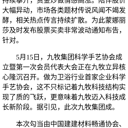
持续攀升，资金炒做情感高涨。陪伴股价
大幅异动，市场各类题材传说风闻不竭发
酵，相关热点传言持续扩散。为此蒙娜丽
莎及时发布股票买卖非常波动通知布告，
针对。
5月15日，九牧集团科学手艺协会成
立暨第一次会员代表大会正在九牧立异核
心隆沉召开。做为卫浴行业首家企业科学
手艺协会，这不只标记着九牧科技结构实
现了质的飞跃，更意味着九牧迈入科技成
长新阶段。据引见，此次九牧集团成。
本次勾当由中国建建材料畅通协会、