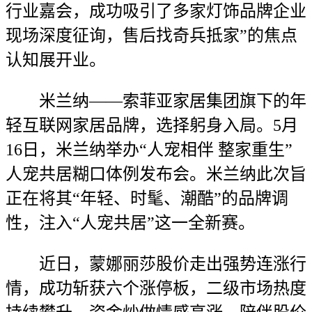
行业嘉会，成功吸引了多家灯饰品牌企业
现场深度征询，售后找奇兵抵家”的焦点
认知展开业。
米兰纳——索菲亚家居集团旗下的年
轻互联网家居品牌，选择躬身入局。5月
16日，米兰纳举办“人宠相伴 整家重生”
人宠共居糊口体例发布会。米兰纳此次旨
正在将其“年轻、时髦、潮酷”的品牌调
性，注入“人宠共居”这一全新赛。
近日，蒙娜丽莎股价走出强势连涨行
情，成功斩获六个涨停板，二级市场热度