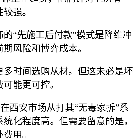
性较强。
“先施工后付款”模式是降维冲
前期风险和博弈成本。
多时间选购从材。但这未必是坏
费可能更可控。
在西安市场从打其“无毒家拆”系
系统化程度高。但需要留意的是，
外费用。