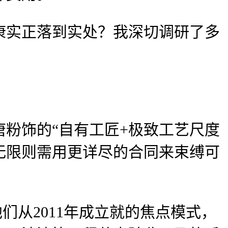
实正落到实处？我深切调研了多
粉饰的“自有工匠+极致工艺尺度
无限则需用更详尽的合同来束缚可
从2011年成立就的焦点模式，