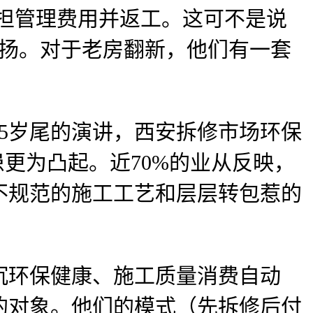
担管理费用并返工。这可不是说
标赞扬。对于老房翻新，他们有一套
5岁尾的演讲，西安拆修市场环保
更为凸起。近70%的业从反映，
不规范的施工工艺和层层转包惹的
环保健康、施工质量消费自动
的对象。他们的模式（先拆修后付