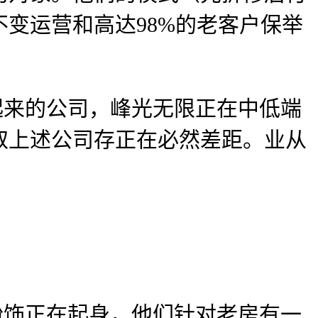
变运营和高达98%的老客户保举
来的公司，峰光无限正在中低端
取上述公司存正在必然差距。业从
饰正在起身，他们针对老房有一