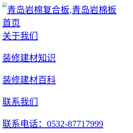
首页
关于我们
装修建材知识
装修建材百科
联系我们
联系电话：0532-87717999