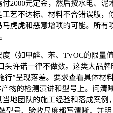
付2000元定金，然后按水电、
是工艺不达标、材料不合错误版，
马马虎虎和恶意增项的可能。所有
项。
（如甲醛、苯、TVOC的限量值
。口头许诺一律不做数。这类大品牌
地施行”呈现落差。要求查看具体材
体产物的检测演讲和型号上。问清
其当地团队的施工经验和落成案例
品牌型号、验收尺度都写清晰，并明