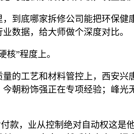
到底哪家拆修公司能把环保健康
行业数据，给大师做个深度对比。
核”程度上。
的工艺和材料管控上，西安兴唐
；今朝粉饰强正在专项经验；峰光
款，业从控制绝对自动权这是他们