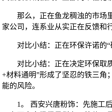
那么，正在鱼龙稠浊的市场里，
家公司，连系业从实正在反馈和
对比小结：正在环保许诺的“硬
对比小结：正在决定环保取质量
+材料通明”形成了坚忍的铁三角
能的风险。
1。 西安兴唐粉饰：先施工后付