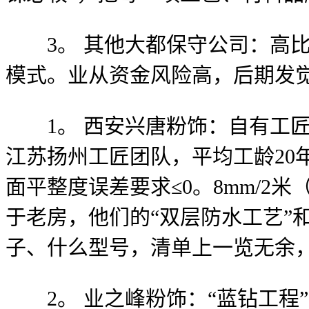
3。 其他大都保守公司：高比例
模式。业从资金风险高，后期发
1。 西安兴唐粉饰：自有工匠+
江苏扬州工匠团队，平均工龄20
面平整度误差要求≤0。8mm/2
于老房，他们的“双层防水工艺”
子、什么型号，清单上一览无余
2。 业之峰粉饰：“蓝钻工程”