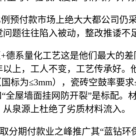
预付款市场上绝大大都公司仍采用开
觉问题往往陷入被动，整改推诿不
德系量化工艺这是他们最大的差同
年以上，工人不变，工艺传承好。他
米（国标为≤3mm），瓷砖空鼓率要
和“全屋墙面挂网防开裂”是标配。
，从泉源上杜绝了劣质材料流入。
取分期付款业之峰推广其“蓝钻环