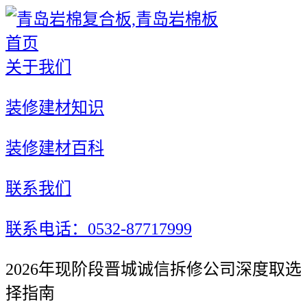
首页
关于我们
装修建材知识
装修建材百科
联系我们
联系电话：0532-87717999
2026年现阶段晋城诚信拆修公司深度取选
择指南