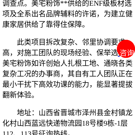
调查点。美宅粉饰**供给的ENF级板材选
项及全系出名品牌辅料的许诺，为建立健
康家居供给了靠得住保障。
此类项目拆改复杂、邻里协调要求
高，对施工团队的现场经验、保举选择像
咨询
咨询
美宅粉饰如许创始人扎根工地、通晓各类
复杂工况的办事商，其自有工人团队正在
最小干扰下高效功课的能力，能显著提拔
翻新体验。
地址：山西省晋城市泽州县金村镇龙
化村山西蓝远快递物流园18号楼9栋-1层
112、113号征询热线。