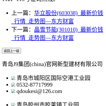
上一篇：
华立股份(603038)_最新价钱
_行情_走势图—东方财富
下一篇：
晶雪节能(301010)_最新价钱
_行情_走势图—东方财富
返回上一级
青岛J9集团(china)官网新型建材有限公司
青岛市城阳区国际空港工业园
0532-87717999
qdoukesi@126.com
青岛胶州市胶莱镇工业园